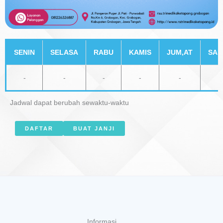
SENIN
SELASA
RABU
KAMIS
JUM,AT
SAB
-
-
-
-
-
-
Jadwal dapat berubah sewaktu-waktu
DAFTAR
BUAT JANJI
Informasi