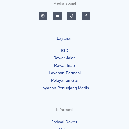
Media sosial
I
Y
T
F
n
o
i
a
s
u
k
c
t
t
t
e
a
u
o
b
g
b
k
o
r
e
o
a
k
Layanan
m
-
f
IGD
Rawat Jalan
Rawat Inap
Layanan Farmasi
Pelayanan Gizi
Layanan Penunjang Medis
Informasi
Jadwal Dokter